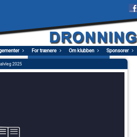
gementer
For trænere
Om klubben
Sponsorer
alvleg 2025