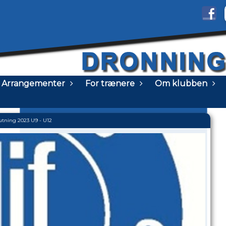
Arrangementer
For trænere
Om klubben
utning 2023 U9 - U12