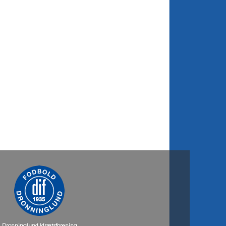
Dronninglund Idrætsforening