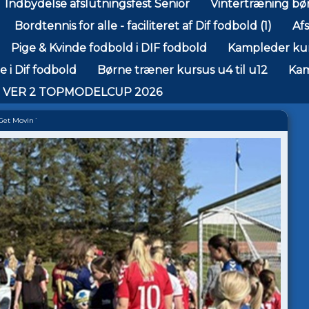
Indbydelse afslutningsfest Senior
Vintertræning bø
Bordtennis for alle - faciliteret af Dif fodbold (1)
Afs
Pige & Kvinde fodbold i DIF fodbold
Kampleder kur
 i Dif fodbold
Børne træner kursus u4 til u12
Kam
 VER 2 TOPMODELCUP 2026
Get Movin´