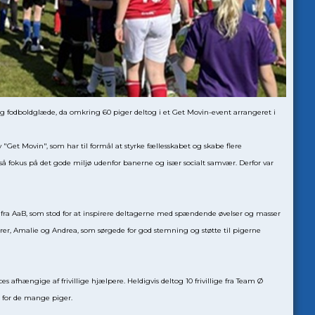
 og fodboldglæde, da omkring 60 piger deltog i et Get Movin-event arrangeret i
ativ "Get Movin", som har til formål at styrke fællesskabet og skabe flere
så fokus på det gode miljø udenfor banerne og især socialt samvær. Derfor var
fra AaB, som stod for at inspirere deltagerne med spændende øvelser og masser
er, Amalie og Andrea, som sørgede for god stemning og støtte til pigerne
afhængige af frivillige hjælpere. Heldigvis deltog 10 frivillige fra Team Ø
 for de mange piger.