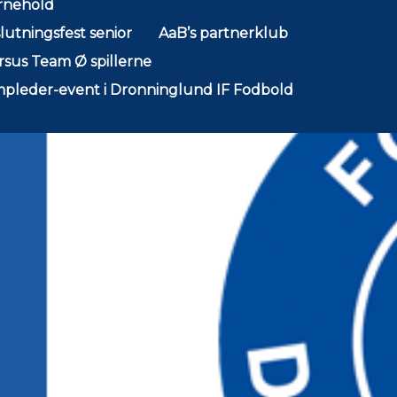
rnehold
lutningsfest senior
AaB’s partnerklub
sus Team Ø spillerne
pleder-event i Dronninglund IF Fodbold