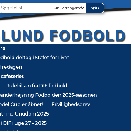
Kun i Arrangementer
ere
dbold deltog i Stafet for Livet
 fredagen
cafeteriet
Julehilsen fra DIF fodbold
tanderhejsning Fodbolden 2025-sæsonen
odel Cup er åbnet!
Frivillighedsbrev
utning Ungdom 2025
i DIF i uge 27 - 2025