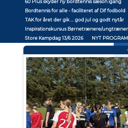
60 Plus skyder ny bordtennis sæson igang
Bordtennis for alle - faciliteret af Dif fodbold
TAK for året der gik … god jul og godt nytår
Inspirationskursus Børnetrænere/ungtrænere
Store Kampdag 13/6 2026
NYT PROGRAM