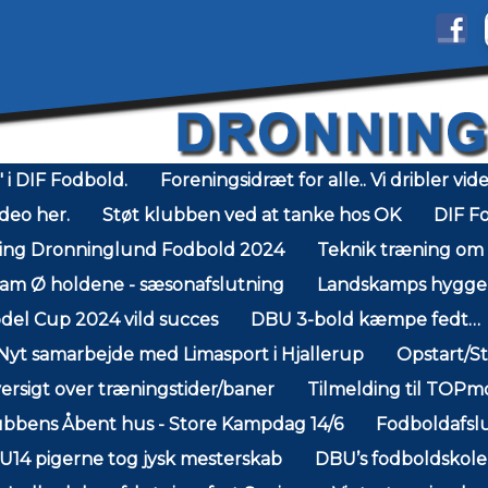
" i DIF Fodbold.
Foreningsidræt for alle.. Vi dribler vid
deo her.
Støt klubben ved at tanke hos OK
DIF Fo
ling Dronninglund Fodbold 2024
Teknik træning om
am Ø holdene - sæsonafslutning
Landskamps hygge 
el Cup 2024 vild succes
DBU 3-bold kæmpe fedt…
Nyt samarbejde med Limasport i Hjallerup
Opstart/S
ersigt over træningstider/baner
Tilmelding til TOPm
ubbens Åbent hus - Store Kampdag 14/6
Fodboldafsl
U14 pigerne tog jysk mesterskab
DBU’s fodboldskole 