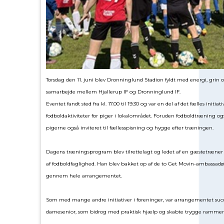
Torsdag den 11. juni blev Dronninglund Stadion fyldt med energi, grin
samarbejde mellem Hjallerup IF og Dronninglund IF.
Eventet fandt sted fra kl. 17.00 til 19.30 og var en del af det fælles initi
fodboldaktiviteter for piger i lokalområdet. Foruden fodboldtræning og
pigerne også inviteret til fællesspisning og hygge efter træningen.
Dagens træningsprogram blev tilrettelagt og ledet af en gæstetræner 
af fodboldfaglighed. Han blev bakket op af de to Get Movin-ambassadør
gennem hele arrangementet.
Som med mange andre initiativer i foreninger, var arrangementet succes 
damesenior, som bidrog med praktisk hjælp og skabte trygge rammer