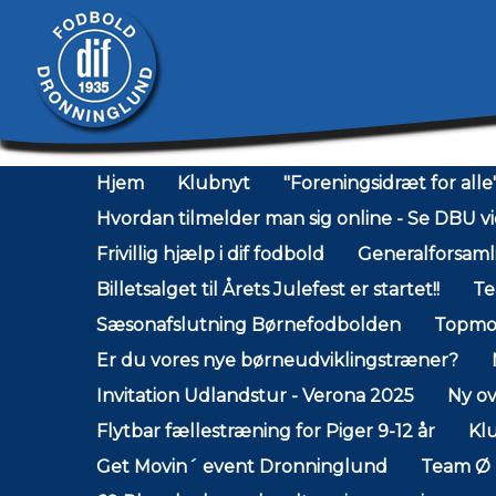
Hjem
Klubnyt
"Foreningsidræt for alle
Hvordan tilmelder man sig online - Se DBU vi
Frivillig hjælp i dif fodbold
Generalforsam
Billetsalget til Årets Julefest er startet!!
Te
Sæsonafslutning Børnefodbolden
Topmod
Er du vores nye børneudviklingstræner?
Invitation Udlandstur - Verona 2025
Ny ov
Flytbar fællestræning for Piger 9-12 år
Kl
Get Movin´ event Dronninglund
Team Ø 